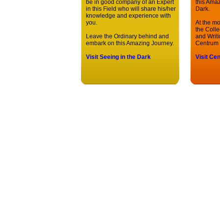
be in good company of an Expert
this Ama
in this Field who will share his/her
Dark.
knowledge and experience with
you.
At the m
the Colle
Leave the Ordinary behind and
and Writ
embark on this Amazing Journey.
Centrum
Visit Seeing in the Dark
Visit C