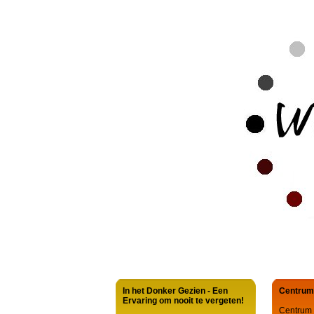
In het Donker Gezien - Een
Centrum
Ervaring om nooit te vergeten!
Centrum 