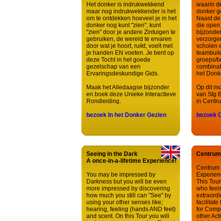
Het donker is indrukwekkend
waarin de
maar nog indrukwekkender is het
donker ge
om te ontdekken hoeveel je in het
Naast de
donker nog kunt "zien", kunt
die open 
"zien" door je andere Zintuigen te
bijzonder
gebruiken, de wereld te ervaren
verzorge
door wat je hoort, ruikt, voelt met
scholen 
je handen EN voeten. Je bent op
teambuil
deze Tocht in het goede
groeps/be
gezelschap van een
combinat
Ervaringsdeskundige Gids.
het Donk
Maak het Alledaagse bijzonder
Op dit mo
en boek deze Unieke Interactieve
van Stg B
Rondleiding.
in Centr
bezoek In het Donker Gezien
bezoek 
Seeing in the Dark
Centrum
A once-in-a-lifetime Experience!
Centrum 
You may be impressed by
Experien
Darkness but you will be even
This Tour
more impressed by discovering
who feels
how much you still can "See" by
extraord
using your other senses like;
facilitat
hearing, feeling (hands AND feet)
for Comp
and scent. On this Tour you will
other Act