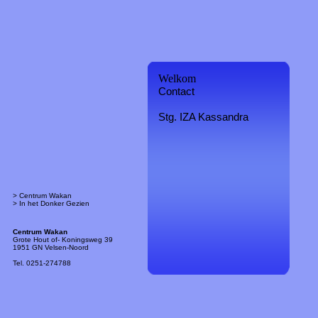
Welkom
Contact
Stg. IZA Kassandra
> Centrum Wakan
> In het Donker Gezien
Centrum Wakan
Grote Hout of- Koningsweg 39
1951 GN Velsen-Noord
Tel. 0251-274788